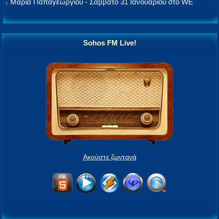
Μαρία Παπαγεωργίου - Σάββατο 31 Ιανουαρίου στο WE
Sohos FM Live!
Ακούστε ζωντανά