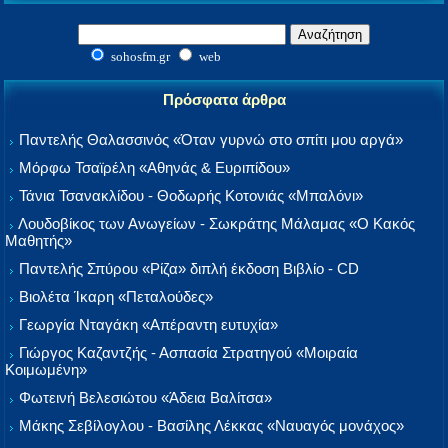
sohosfm.gr
web
Πρόσφατα άρθρα
Παντελής Θαλασσινός «Όταν γυρνώ στο σπίτι μου αργά»
Μόρφω Τσαϊρέλη «Αθηνάς & Ευριπίδου»
Τάνια Τσανακλίδου - Θοδωρής Κοτονιάς «Μπαλόνι»
Λουδοβίκος των Ανωγείων - Σωκράτης Μάλαμας «Ο Κακός
Μαθητής»
Παντελής Σπύρου «Ρίζα» διπλή έκδοση Βιβλίο - CD
Βιολέτα Ίκαρη «Πεταλούδες»
Γεωργία Νταγάκη «Aπέραντη ευτυχία»
Γιώργος Καζαντζής - Ασπασία Στρατηγού «Μοιραία
Κοιμωμένη»
Φωτεινή Βελεσιώτου «Άδεια Βαλίτσα»
Μάκης Σεβίλογλου - Βασίλης Λέκκας «Ναυαγός μονάχος»