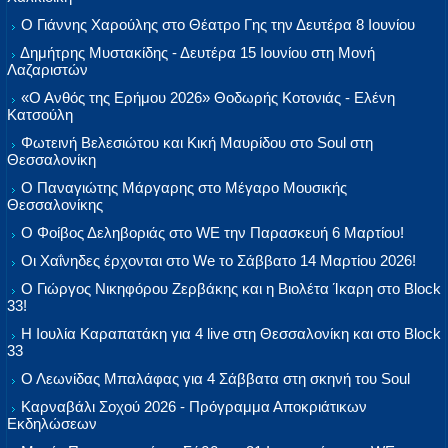
Ο Γιάννης Χαρούλης στο Θέατρο Γης την Δευτέρα 8 Ιουνίου
Δημήτρης Μυστακίδης - Δευτέρα 15 Ιουνίου στη Μονή
Λαζαριστών
«Ο Ανθός της Ερήμου 2026» Θοδωρής Κοτονιάς - Ελένη
Κατσούλη
Φωτεινή Βελεσιώτου και Κική Μαυρίδου στο Soul στη
Θεσσαλονίκη
Ο Παναγιώτης Μάργαρης στο Μέγαρο Μουσικής
Θεσσαλονίκης
Ο Φοίβος Δεληβοριάς στο WE την Παρασκευή 6 Μαρτίου!
Οι Χαΐνηδες έρχονται στο We το Σάββατο 14 Μαρτίου 2026!
Ο Γιώργος Νικηφόρου Ζερβάκης και η Βιολέτα Ίκαρη στο Block
33!
Η Ιουλία Καραπατάκη για 4 live στη Θεσσαλονίκη και στο Block
33
Ο Λεωνίδας Μπαλάφας για 4 Σάββατα στη σκηνή του Soul
Καρναβάλι Σοχού 2026 - Πρόγραμμα Αποκριάτικων
Εκδηλώσεων