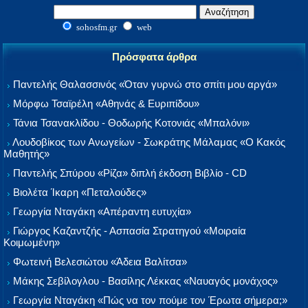
sohosfm.gr
web
Πρόσφατα άρθρα
Παντελής Θαλασσινός «Όταν γυρνώ στο σπίτι μου αργά»
Μόρφω Τσαϊρέλη «Αθηνάς & Ευριπίδου»
Τάνια Τσανακλίδου - Θοδωρής Κοτονιάς «Μπαλόνι»
Λουδοβίκος των Ανωγείων - Σωκράτης Μάλαμας «Ο Κακός
Μαθητής»
Παντελής Σπύρου «Ρίζα» διπλή έκδοση Βιβλίο - CD
Βιολέτα Ίκαρη «Πεταλούδες»
Γεωργία Νταγάκη «Aπέραντη ευτυχία»
Γιώργος Καζαντζής - Ασπασία Στρατηγού «Μοιραία
Κοιμωμένη»
Φωτεινή Βελεσιώτου «Άδεια Βαλίτσα»
Μάκης Σεβίλογλου - Βασίλης Λέκκας «Ναυαγός μονάχος»
Γεωργία Νταγάκη «Πώς να τον πούμε τον Έρωτα σήμερα;»