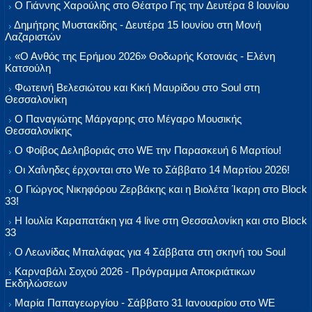
Ο Γιάννης Χαρούλης στο Θέατρο Γης την Δευτέρα 8 Ιουνίου
Δημήτρης Μυστακίδης - Δευτέρα 15 Ιουνίου στη Μονή
Λαζαριστών
«Ο Ανθός της Ερήμου 2026» Θοδωρής Κοτονιάς - Ελένη
Κατσούλη
Φωτεινή Βελεσιώτου και Κική Μαυρίδου στο Soul στη
Θεσσαλονίκη
Ο Παναγιώτης Μάργαρης στο Μέγαρο Μουσικής
Θεσσαλονίκης
Ο Φοίβος Δεληβοριάς στο WE την Παρασκευή 6 Μαρτίου!
Οι Χαΐνηδες έρχονται στο We το Σάββατο 14 Μαρτίου 2026!
Ο Γιώργος Νικηφόρου Ζερβάκης και η Βιολέτα Ίκαρη στο Block
33!
Η Ιουλία Καραπατάκη για 4 live στη Θεσσαλονίκη και στο Block
33
Ο Λεωνίδας Μπαλάφας για 4 Σάββατα στη σκηνή του Soul
Καρναβάλι Σοχού 2026 - Πρόγραμμα Αποκριάτικων
Εκδηλώσεων
Μαρία Παπαγεωργίου - Σάββατο 31 Ιανουαρίου στο WE