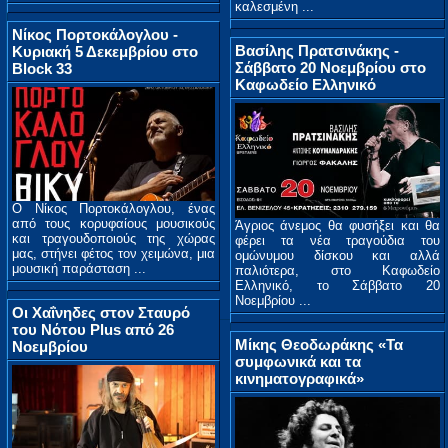
καλεσμένη ...
Νίκος Πορτοκάλογλου -
Βασίλης Πρατσινάκης -
Κυριακή 5 Δεκεμβρίου στο
Σάββατο 20 Νοεμβρίου στο
Block 33
Καφωδείο Ελληνικό
Ο Νίκος Πορτοκάλογλου, ένας
από τους κορυφαίους μουσικούς
Άγριος άνεμος θα φυσήξει και θα
και τραγουδοποιούς της χώρας
φέρει τα νέα τραγούδια του
μας, στήνει φέτος τον χειμώνα, μια
ομώνυμου δίσκου και αλλά
μουσική παράσταση ...
παλιότερα, στο Καφωδείο
Ελληνικό, το Σάββατο 20
Νοεμβρίου ...
Οι Χαΐνηδες στον Σταυρό
του Νότου Plus από 26
Μίκης Θεοδωράκης «Τα
Νοεμβρίου
συμφωνικά και τα
κινηματογραφικά»