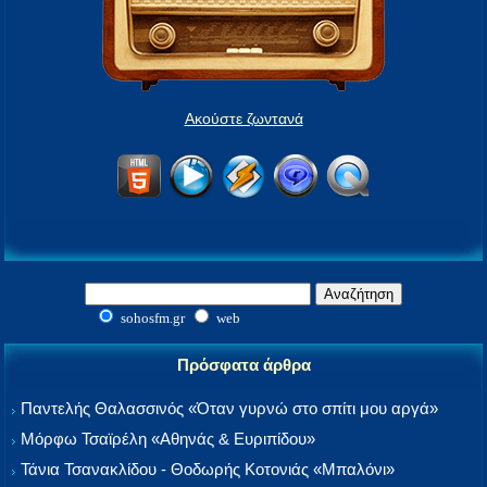
Ακούστε ζωντανά
sohosfm.gr
web
Πρόσφατα άρθρα
Παντελής Θαλασσινός «Όταν γυρνώ στο σπίτι μου αργά»
Μόρφω Τσαϊρέλη «Αθηνάς & Ευριπίδου»
Τάνια Τσανακλίδου - Θοδωρής Κοτονιάς «Μπαλόνι»