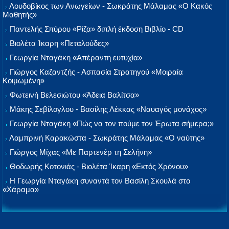
Λουδοβίκος των Ανωγείων - Σωκράτης Μάλαμας «Ο Κακός
Μαθητής»
Παντελής Σπύρου «Ρίζα» διπλή έκδοση Βιβλίο - CD
Βιολέτα Ίκαρη «Πεταλούδες»
Γεωργία Νταγάκη «Aπέραντη ευτυχία»
Γιώργος Καζαντζής - Ασπασία Στρατηγού «Μοιραία
Κοιμωμένη»
Φωτεινή Βελεσιώτου «Άδεια Βαλίτσα»
Μάκης Σεβίλογλου - Βασίλης Λέκκας «Ναυαγός μονάχος»
Γεωργία Νταγάκη «Πώς να τον πούμε τον Έρωτα σήμερα;»
Λαμπρινή Καρακώστα - Σωκράτης Μάλαμας «Ο ναύτης»
Γιώργος Μίχας «Με Παρτενέρ τη Σελήνη»
Θοδωρής Κοτονιάς - Βιολέτα Ίκαρη «Εκτός Χρόνου»
Η Γεωργία Νταγάκη συναντά τον Βασίλη Σκουλά στο
«Χάραμα»