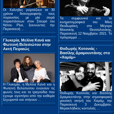
Οι Χαΐνηδες γιορτάζουν τα 30
χρόνια δισκογραφικής τους
παρουσίας με μία σειρά
Τα συμφωνικά και τα
παραστάσεων στoν Σταυρό του
κινηματογραφικά του Μίκη
Νότου Plus, ξεκινώντας την
Θεοδωράκη, στο Μέγαρο
Παρασκευή ...
Μουσικής Θεσσαλονίκης,
Παρασκευή 12 Νοεμβρίου 2021. Το
πρόγραμμα ...
Γλυκερία, Μελίνα Κανά και
Φωτεινή Βελεσιώτου στην
Θοδωρής Κοτονιάς -
Ακτή Πειραιώς
Βασίλης Δραμουντάνης στο
«Χαμάμ»
Η Γλυκερία, η Μελίνα Κανά και η
Φωτεινή Βελεσιώτου ενώνουν τις
φωνές τους και τα τραγούδια που
Θοδωρής Κοτονιάς και Βασίλης
έχουμε αγαπήσει από την καθεμία
Δραμουντάνης στην ατμοσφαιρική
ξεχωριστά και στήνουν ...
μουσική σκηνή του Χαμάμ, την
Παρασκευή 3 Δεκεμβρίου.
Μερακλήδικες κοντυλιές …